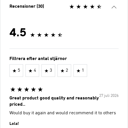
Recensioner (30)
4.5
Filtrera efter antal stjärnor
5
4
3
2
1
27 juli 2026
Great product good quality and reasonably
priced..
Would buy it again and would recommend it to others
Lola!