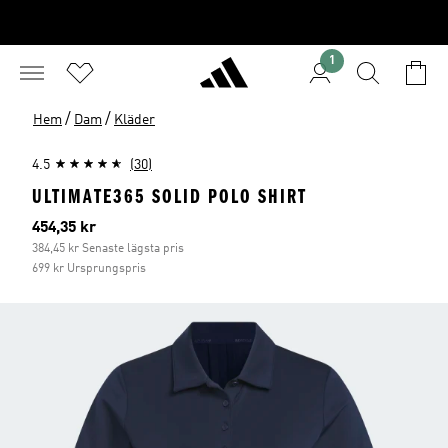
1
/
/
Hem
Dam
Kläder
4.5
(30)
ULTIMATE365 SOLID POLO SHIRT
Aktuellt pris
454,35 kr
384,45 kr Senaste lägsta pris
699 kr Ursprungspris