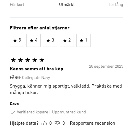
För kort
Utmärkt
för lång
Filtrera efter antal stjärnor
5
4
3
2
1
28 september 2025
Känns somm ett bra köp.
FÄRG:
Collegiate Navy
Snygga, känner mig sportigt, välklädd. Praktiska med
många fickor.
Cava
Verifierad köpare
Uppmuntrad kund
Hjälpte detta?
0
0
Rapportera recension