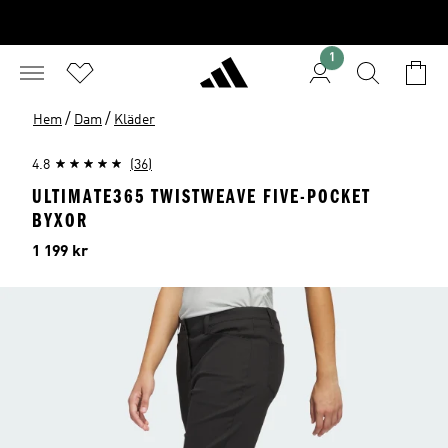
1
/
/
Hem
Dam
Kläder
4.8
(36)
ULTIMATE365 TWISTWEAVE FIVE-POCKET
BYXOR
Pris
1 199 kr