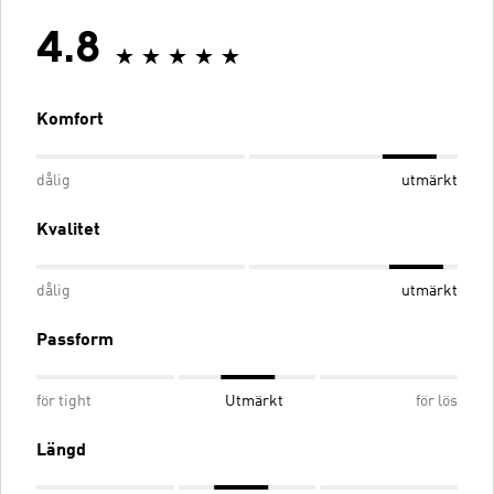
4.8
Komfort
dålig
utmärkt
Kvalitet
dålig
utmärkt
Passform
för tight
Utmärkt
för lös
Längd