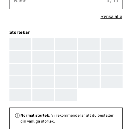
Namn
0 / 10
Rensa alla
Storlekar
AAA
AAA
AAA
AAA
AAA
AAA
AAA
AAA
AAA
AAA
AAA
AAA
AAA
AAA
AAA
AAA
AAA
AAA
AAA
AAA
AAA
AAA
AAA
Normal storlek.
Vi rekommenderar att du beställer
din vanliga storlek.