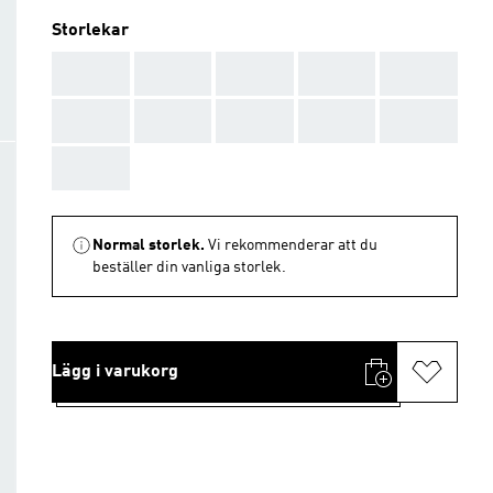
Storlekar
AAA
AAA
AAA
AAA
AAA
AAA
AAA
AAA
AAA
AAA
AAA
Normal storlek.
Vi rekommenderar att du
beställer din vanliga storlek.
Lägg i varukorg