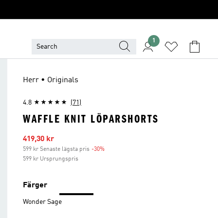
1
Herr • Originals
4.8
(71)
WAFFLE KNIT LÖPARSHORTS
Reapris
419,30 kr
599 kr Senaste lägsta pris
-30%
Rabatt
599 kr Ursprungspris
Färger
Wonder Sage