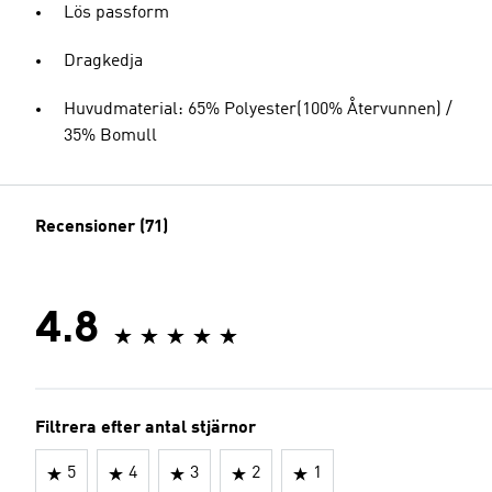
Lös passform
Dragkedja
Huvudmaterial: 65% Polyester(100% Återvunnen) /
35% Bomull
Recensioner (71)
4.8
Filtrera efter antal stjärnor
5
4
3
2
1