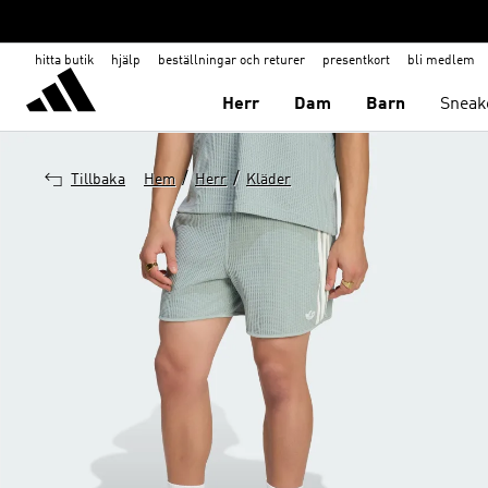
hitta butik
hjälp
beställningar och returer
presentkort
bli medlem
Herr
Dam
Barn
Sneak
/
/
Tillbaka
Hem
Herr
Kläder