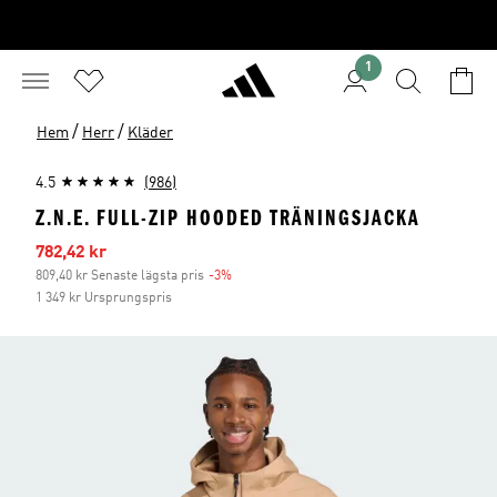
1
/
/
Hem
Herr
Kläder
4.5
(986)
Z.N.E. FULL-ZIP HOODED TRÄNINGSJACKA
Reapris
782,42 kr
809,40 kr Senaste lägsta pris
-3%
Rabatt
1 349 kr Ursprungspris