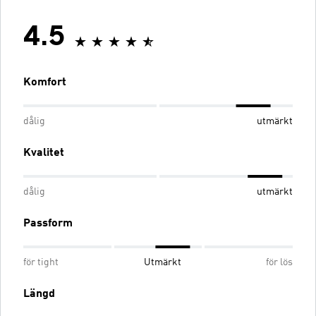
4.5
Komfort
dålig
utmärkt
Kvalitet
dålig
utmärkt
Passform
för tight
Utmärkt
för lös
Längd