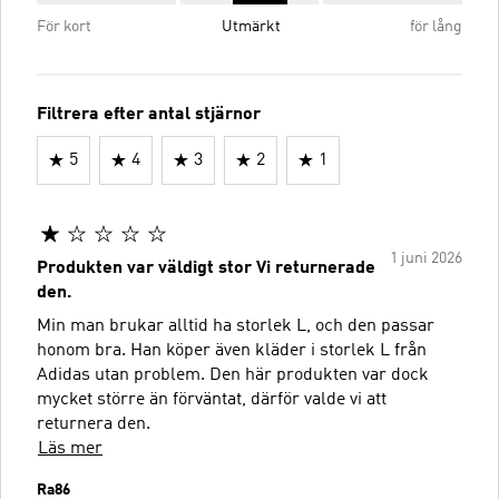
För kort
Utmärkt
för lång
Filtrera efter antal stjärnor
5
4
3
2
1
1 juni 2026
Produkten var väldigt stor Vi returnerade
den.
Min man brukar alltid ha storlek L, och den passar
honom bra. Han köper även kläder i storlek L från
Adidas utan problem. Den här produkten var dock
mycket större än förväntat, därför valde vi att
returnera den.
Läs mer
Ra86