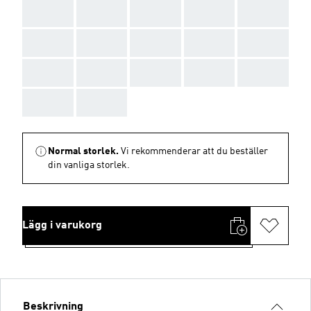
AAA
AAA
AAA
AAA
AAA
AAA
AAA
AAA
AAA
AAA
AAA
AAA
AAA
AAA
AAA
AAA
AAA
Normal storlek.
Vi rekommenderar att du beställer
din vanliga storlek.
Lägg i varukorg
Beskrivning