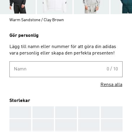
Warm Sandstone / Clay Brown
Gör personlig
Lägg till namn eller nummer för att göra din adidas
vara personlig eller skapa den perfekta presenten!
Namn
0 / 10
Rensa alla
Storlekar
AAA
AAA
AAA
AAA
AAA
AAA
AAA
AAA
AAA
AAA