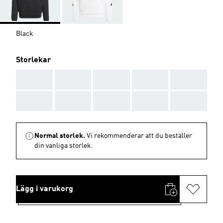
Black
Storlekar
AAA
AAA
AAA
AAA
AAA
AAA
AAA
AAA
AAA
AAA
Normal storlek.
Vi rekommenderar att du beställer
din vanliga storlek.
Lägg i varukorg