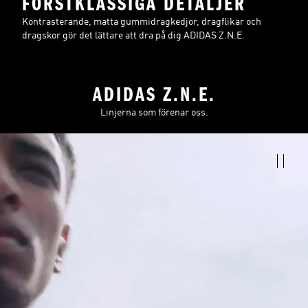
FÖRSTKLASSIGA DETALJER
Kontrasterande, matta gummidragkedjor, dragflikar och
dragskor gör det lättare att dra på dig ADIDAS Z.N.E.
ADIDAS Z.N.E.
Linjerna som förenar oss.