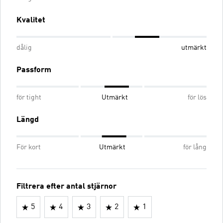
Kvalitet
dålig
utmärkt
Passform
för tight
Utmärkt
för lös
Längd
För kort
Utmärkt
för lång
Filtrera efter antal stjärnor
5
4
3
2
1