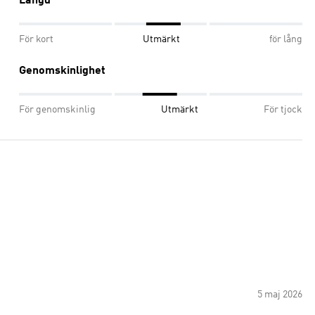
Längd
För kort
Utmärkt
för lång
Genomskinlighet
För genomskinlig
Utmärkt
För tjock
5 maj 2026