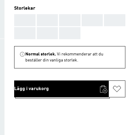
Storlekar
AAA
AAA
AAA
AAA
AAA
AAA
AAA
AAA
Normal storlek.
Vi rekommenderar att du
beställer din vanliga storlek.
Lägg i varukorg