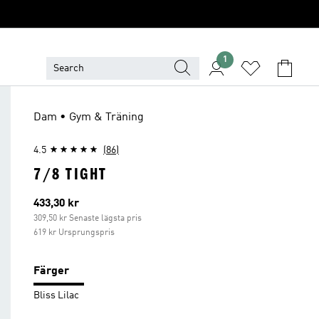
1
Dam • Gym & Träning
4.5
(86)
7/8 TIGHT
Aktuellt pris
433,30 kr
309,50 kr Senaste lägsta pris
619 kr Ursprungspris
Färger
Bliss Lilac