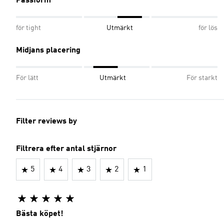
Passform
för tight
Utmärkt
för lös
Midjans placering
För lätt
Utmärkt
För starkt
Filter reviews by
Filtrera efter antal stjärnor
5
4
3
2
1
Bästa köpet!