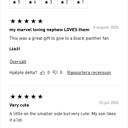
5
4
3
2
1
6 augusti 2026
my marvel loving nephew LOVES them
This was a great gift to give to a black panther fan
Lkb31
Översätt
Hjälpte detta?
0
0
Rapportera recension
25 juli 2026
Very cute
A little on the smaller side but very cute. My son likes
it a lot.