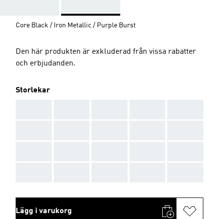
Core Black / Iron Metallic / Purple Burst
Den här produkten är exkluderad från vissa rabatter
och erbjudanden.
Storlekar
AAA
AAA
AAA
AAA
AAA
AAA
AAA
AAA
AAA
AAA
AAA
AAA
AAA
AAA
AAA
AAA
AAA
AAA
AAA
AAA
Lägg i varukorg