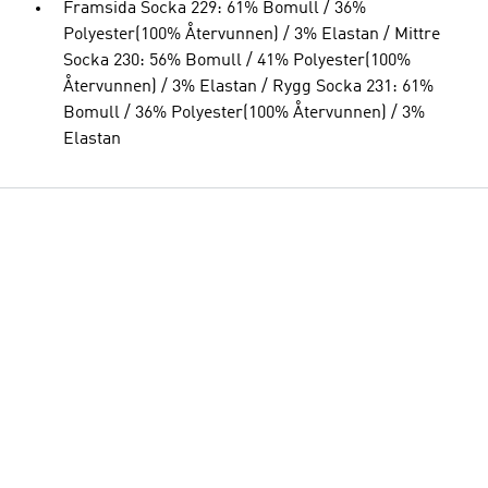
Framsida Socka 229: 61% Bomull / 36%
Polyester(100% Återvunnen) / 3% Elastan / Mittre
Socka 230: 56% Bomull / 41% Polyester(100%
Återvunnen) / 3% Elastan / Rygg Socka 231: 61%
Bomull / 36% Polyester(100% Återvunnen) / 3%
Elastan