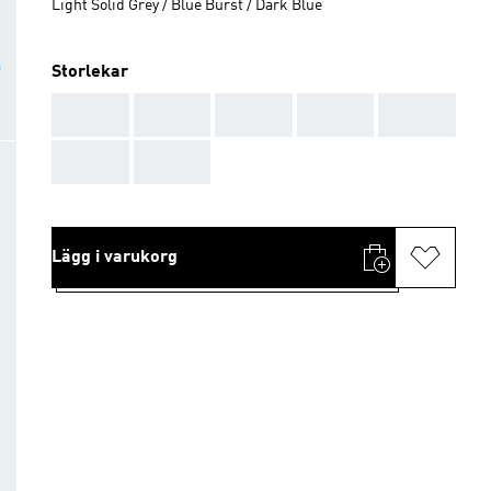
Light Solid Grey / Blue Burst / Dark Blue
Storlekar
AAA
AAA
AAA
AAA
AAA
AAA
AAA
Lägg i varukorg