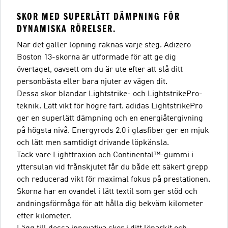
SKOR MED SUPERLÄTT DÄMPNING FÖR
DYNAMISKA RÖRELSER.
När det gäller löpning räknas varje steg. Adizero
Boston 13-skorna är utformade för att ge dig
övertaget, oavsett om du är ute efter att slå ditt
personbästa eller bara njuter av vägen dit.
Dessa skor blandar Lightstrike- och LightstrikePro-
teknik. Lätt vikt för högre fart. adidas LightstrikePro
ger en superlätt dämpning och en energiåtergivning
på högsta nivå. Energyrods 2.0 i glasfiber ger en mjuk
och lätt men samtidigt drivande löpkänsla.
Tack vare Lighttraxion och Continental™-gummi i
yttersulan vid frånskjutet får du både ett säkert grepp
och reducerad vikt för maximal fokus på prestationen.
Skorna har en ovandel i lätt textil som ger stöd och
andningsförmåga för att hålla dig bekväm kilometer
efter kilometer.