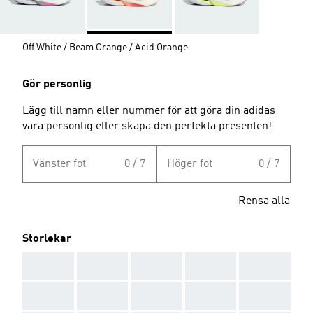
Off White / Beam Orange / Acid Orange
Gör personlig
Lägg till namn eller nummer för att göra din adidas
vara personlig eller skapa den perfekta presenten!
Vänster fot
0 / 7
Höger fot
0 / 7
Rensa alla
Storlekar
AAA
AAA
AAA
AAA
AAA
AAA
AAA
AAA
AAA
AAA