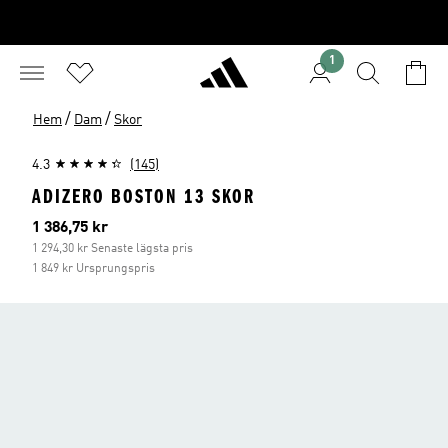
1
/
/
Hem
Dam
Skor
4.3
(145)
ADIZERO BOSTON 13 SKOR
Aktuellt pris
1 386,75 kr
1 294,30 kr Senaste lägsta pris
1 849 kr Ursprungspris