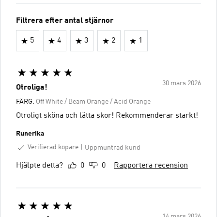
Filtrera efter antal stjärnor
5
4
3
2
1
30 mars 2026
Otroliga!
FÄRG:
Off White / Beam Orange / Acid Orange
Otroligt sköna och lätta skor! Rekommenderar starkt!
Runerika
Verifierad köpare
Uppmuntrad kund
Hjälpte detta?
0
0
Rapportera recension
14 mars 2026