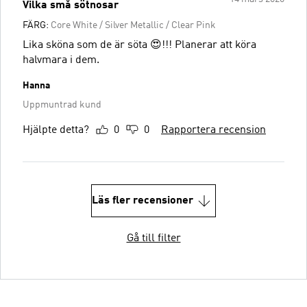
Vilka små sötnosar
FÄRG:
Core White / Silver Metallic / Clear Pink
Lika sköna som de är söta 😍!!! Planerar att köra
halvmara i dem.
Hanna
Uppmuntrad kund
Hjälpte detta?
0
0
Rapportera recension
Läs fler recensioner
Gå till filter