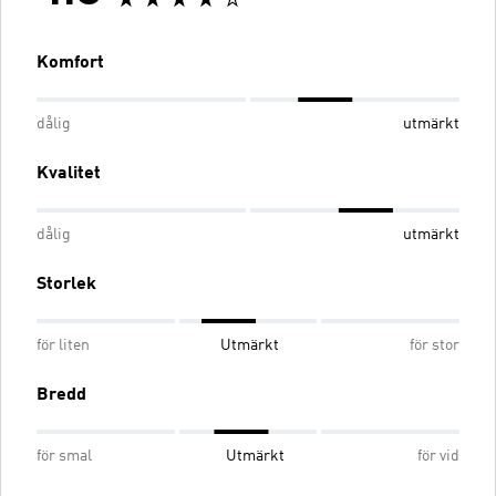
Komfort
dålig
utmärkt
Kvalitet
dålig
utmärkt
Storlek
för liten
Utmärkt
för stor
Bredd
för smal
Utmärkt
för vid