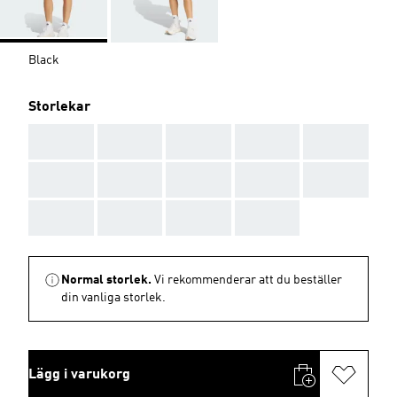
Black
Storlekar
AAA
AAA
AAA
AAA
AAA
AAA
AAA
AAA
AAA
AAA
AAA
AAA
AAA
AAA
Normal storlek.
Vi rekommenderar att du beställer
din vanliga storlek.
Lägg i varukorg