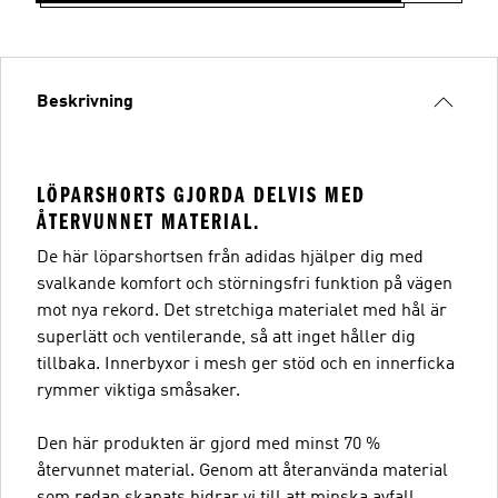
Beskrivning
LÖPARSHORTS GJORDA DELVIS MED
ÅTERVUNNET MATERIAL.
De här löparshortsen från adidas hjälper dig med
svalkande komfort och störningsfri funktion på vägen
mot nya rekord. Det stretchiga materialet med hål är
superlätt och ventilerande, så att inget håller dig
tillbaka. Innerbyxor i mesh ger stöd och en innerficka
rymmer viktiga småsaker.
Den här produkten är gjord med minst 70 %
återvunnet material. Genom att återanvända material
som redan skapats bidrar vi till att minska avfall,