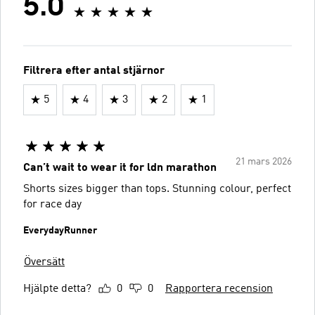
5.0
Filtrera efter antal stjärnor
5
4
3
2
1
21 mars 2026
Can’t wait to wear it for ldn marathon
Shorts sizes bigger than tops. Stunning colour, perfect
for race day
EverydayRunner
Översätt
Hjälpte detta?
0
0
Rapportera recension