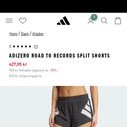
1
/
/
Hem
Dam
Kläder
5
(1)
ADIZERO ROAD TO RECORDS SPLIT SHORTS
Reapris
427,05 kr
949 kr Senaste lägsta pris
-55%
Rabatt
949 kr Ursprungspris