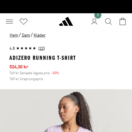
1
/
/
Hem
Dam
Kläder
4.8
(22)
ADIZERO RUNNING T-SHIRT
Reapris
524,30 kr
749 kr Senaste lägsta pris
-30%
Rabatt
749 kr Ursprungspris