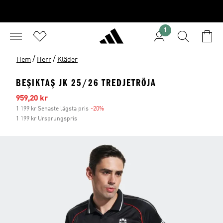
1
/
/
Hem
Herr
Kläder
BEŞIKTAŞ JK 25/26 TREDJETRÖJA
Reapris
959,20 kr
1 199 kr Senaste lägsta pris
-20%
Rabatt
1 199 kr Ursprungspris