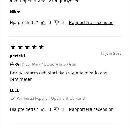
dom uppskattades väldigt mycket
Mikro
Hjälpte detta?
0
0
Rapportera recension
17 juni 2026
perfekt
FÄRG:
Clear Pink / Cloud White / Gum
Bra passform och storleken stämde med fotens
centimeter
EEEE
Verifierad köpare
Uppmuntrad kund
Hjälpte detta?
0
0
Rapportera recension