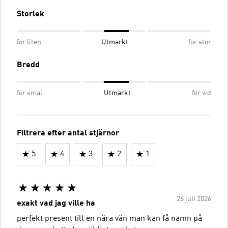
Storlek
för liten
Utmärkt
för stor
Bredd
för smal
Utmärkt
för vid
Filtrera efter antal stjärnor
5
4
3
2
1
26 juli 2026
exakt vad jag ville ha
perfekt present till en nära vän man kan få namn på