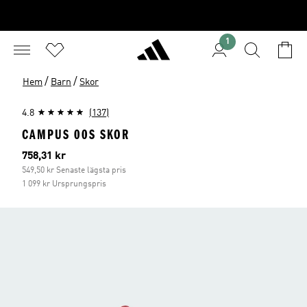
1
/
/
Hem
Barn
Skor
4.8
(137)
CAMPUS 00S SKOR
Aktuellt pris
758,31 kr
549,50 kr Senaste lägsta pris
1 099 kr Ursprungspris