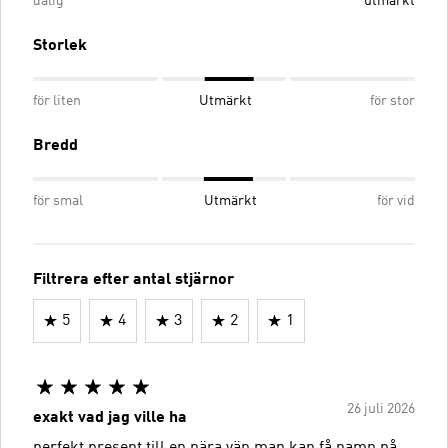
dålig
utmärkt
Storlek
för liten
Utmärkt
för stor
Bredd
för smal
Utmärkt
för vid
Filtrera efter antal stjärnor
5
4
3
2
1
26 juli 2026
exakt vad jag ville ha
perfekt present till en nära vän man kan få namn på