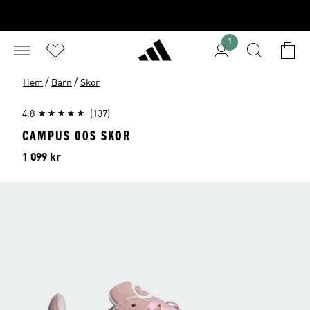
1
/
/
Hem
Barn
Skor
4.8
(137)
CAMPUS 00S SKOR
Pris
1 099 kr