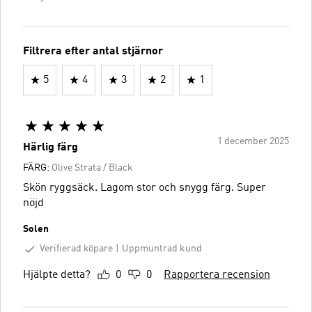
Filtrera efter antal stjärnor
5
4
3
2
1
1 december 2025
Härlig färg
FÄRG:
Olive Strata / Black
Skön ryggsäck. Lagom stor och snygg färg. Super
nöjd
Solen
Verifierad köpare
Uppmuntrad kund
Hjälpte detta?
0
0
Rapportera recension