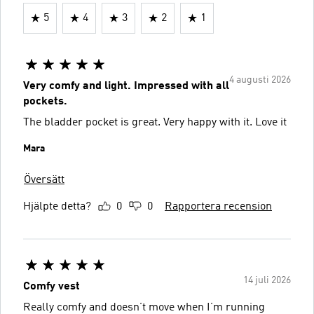
5
4
3
2
1
4 augusti 2026
Very comfy and light. Impressed with all
pockets.
The bladder pocket is great. Very happy with it. Love it
Mara
Översätt
Hjälpte detta?
0
0
Rapportera recension
14 juli 2026
Comfy vest
Really comfy and doesn’t move when I’m running