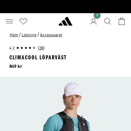
1
/
/
Hem
Löpning
Accessoarer
4.2
(38)
CLIMACOOL LÖPARVÄST
Pris
849 kr