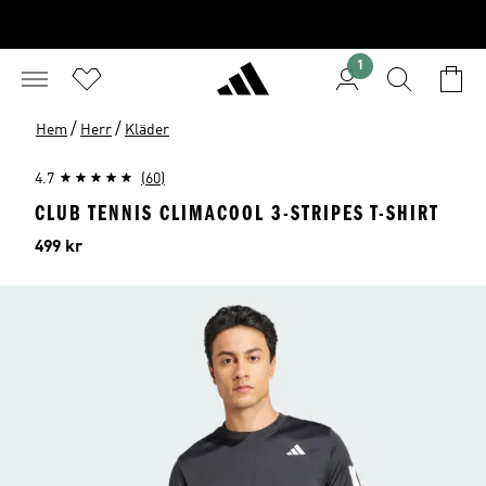
1
/
/
Hem
Herr
Kläder
4.7
(60)
CLUB TENNIS CLIMACOOL 3-STRIPES T-SHIRT
Pris
499 kr