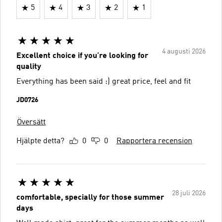
5
4
3
2
1
4 augusti 2026
Excellent choice if you’re looking for
quality
Everything has been said :) great price, feel and fit
JD0726
Översätt
Hjälpte detta?
0
0
Rapportera recension
28 juli 2026
comfortable, specially for those summer
days