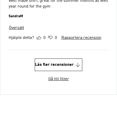
Well made shirt, great for the summer months as well
year round for the gym
SandraM
Översätt
Hjälpte detta?
0
0
Rapportera recension
Läs fler recensioner
Gå till filter