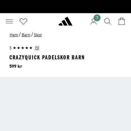
1
/
/
Hem
Barn
Skor
5
(5)
CRAZYQUICK PADELSKOR BARN
Pris
599 kr