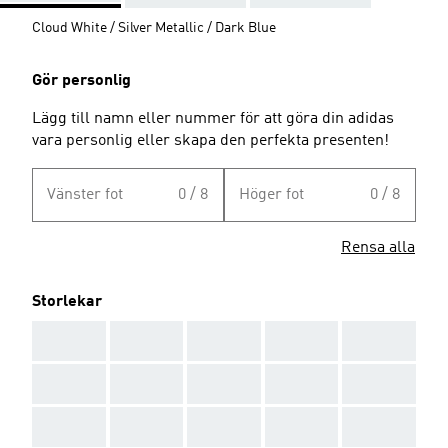
Cloud White / Silver Metallic / Dark Blue
Gör personlig
Lägg till namn eller nummer för att göra din adidas
vara personlig eller skapa den perfekta presenten!
Vänster fot
0 / 8
Höger fot
0 / 8
Rensa alla
Storlekar
AAA
AAA
AAA
AAA
AAA
AAA
AAA
AAA
AAA
AAA
AAA
AAA
AAA
AAA
AAA