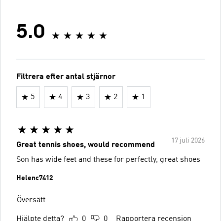
5.0
Filtrera efter antal stjärnor
5
4
3
2
1
17 juli 2026
Great tennis shoes, would recommend
Son has wide feet and these for perfectly, great shoes
Helenc7412
Översätt
Hjälpte detta?
0
0
Rapportera recension