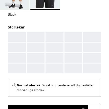
Black
Storlekar
AAA
AAA
AAA
AAA
AAA
AAA
AAA
AAA
AAA
AAA
AAA
AAA
AAA
AAA
AAA
AAA
AAA
AAA
AAA
AAA
Normal storlek.
Vi rekommenderar att du beställer
din vanliga storlek.