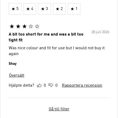
5
4
3
2
1
28 juli 2026
A bit too short for me and was a bit too
tight fit
Was nice colour and fit for use but I would not buy it
again
Shay
Översätt
Hjälpte detta?
0
0
Rapportera recension
Gå till filter