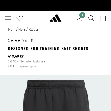
1
/
/
Hem
Herr
Kläder
3
(1)
DESIGNED FOR TRAINING KNIT SHORTS
Aktuellt pris
419,40 kr
349,50 kr Senaste lägsta pris
699 kr Ursprungspris