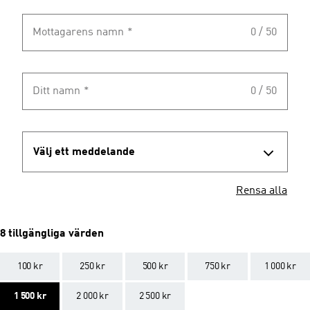
Mottagarens namn
*
0 / 50
Ditt namn
*
0 / 50
Välj ett meddelande
Rensa alla
8 tillgängliga värden
100 kr
250 kr
500 kr
750 kr
1 000 kr
1 500 kr
2 000 kr
2 500 kr