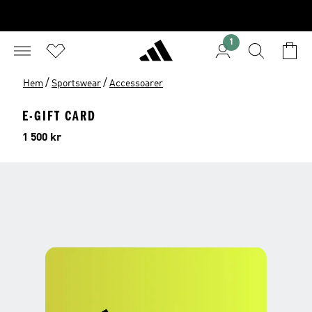
1
/
/
Hem
Sportswear
Accessoarer
E-GIFT CARD
Pris
1 500 kr