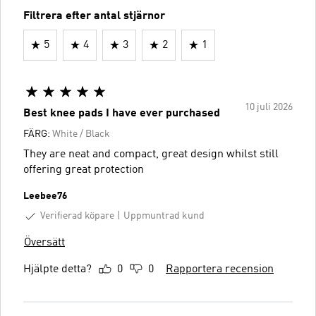
Filtrera efter antal stjärnor
5
4
3
2
1
10 juli 2026
Best knee pads I have ever purchased
FÄRG:
White / Black
They are neat and compact, great design whilst still
offering great protection
Leebee76
Verifierad köpare
Uppmuntrad kund
Översätt
Hjälpte detta?
0
0
Rapportera recension