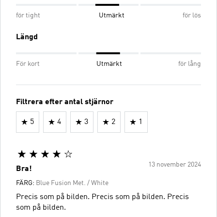
för tight
Utmärkt
för lös
Längd
För kort
Utmärkt
för lång
Filtrera efter antal stjärnor
5
4
3
2
1
13 november 2024
Bra!
FÄRG:
Blue Fusion Met. / White
Precis som på bilden. Precis som på bilden. Precis
som på bilden.