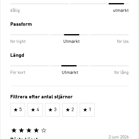
dålig
utmärkt
Passform
för tight
Utmärkt
för lös
Längd
För kort
Utmärkt
för lång
Filtrera efter antal stjärnor
5
4
3
2
1
2 juni 2026