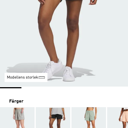
Modellens storlek
Färger