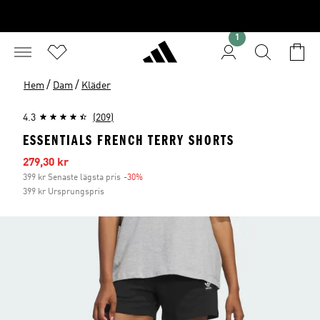
1
/
/
Hem
Dam
Kläder
4.3
(209)
ESSENTIALS FRENCH TERRY SHORTS
Reapris
279,30 kr
399 kr Senaste lägsta pris
-30%
Rabatt
399 kr Ursprungspris