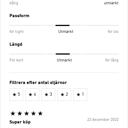
dålig
utmärkt
Passform
för tight
Utmärkt
för lös
Längd
För kort
Utmärkt
för lång
Filtrera efter antal stjärnor
5
4
3
2
1
22 december 2022
Super köp