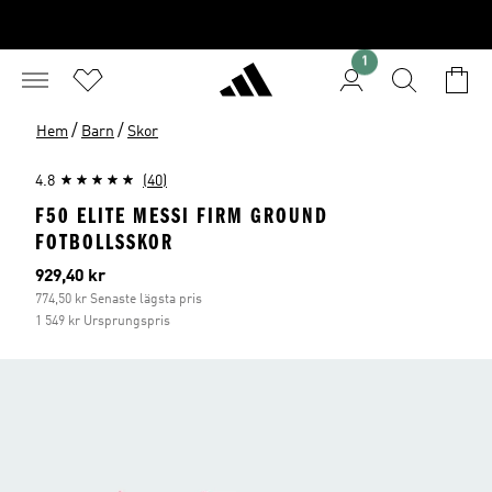
1
/
/
Hem
Barn
Skor
4.8
(40)
F50 ELITE MESSI FIRM GROUND
FOTBOLLSSKOR
Aktuellt pris
929,40 kr
774,50 kr Senaste lägsta pris
1 549 kr Ursprungspris