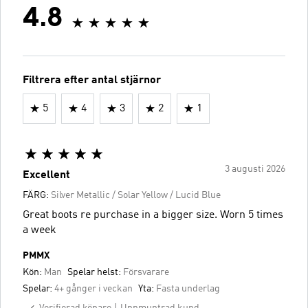
4.8
Filtrera efter antal stjärnor
5
4
3
2
1
3 augusti 2026
Excellent
FÄRG:
Silver Metallic / Solar Yellow / Lucid Blue
Great boots re purchase in a bigger size. Worn 5 times
a week
PMMX
Kön:
Man
Spelar helst:
Försvarare
Spelar:
4+ gånger i veckan
Yta:
Fasta underlag
Verifierad köpare