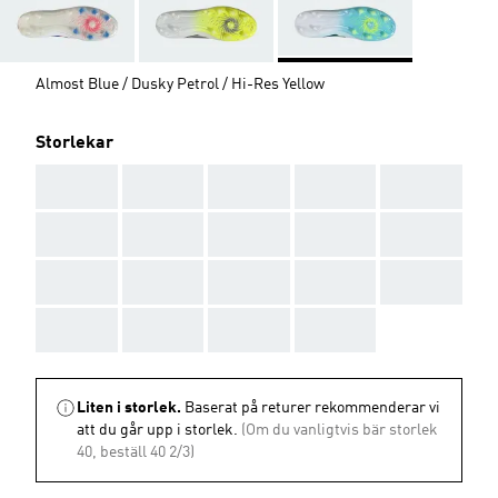
Almost Blue / Dusky Petrol / Hi-Res Yellow
Storlekar
AAA
AAA
AAA
AAA
AAA
AAA
AAA
AAA
AAA
AAA
AAA
AAA
AAA
AAA
AAA
AAA
AAA
AAA
AAA
Liten i storlek.
Baserat på returer rekommenderar vi
att du går upp i storlek.
(Om du vanligtvis bär storlek
40, beställ 40 2/3)