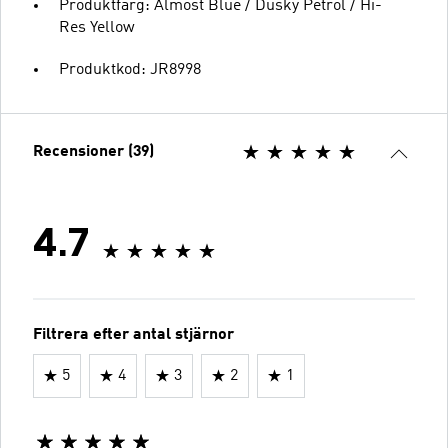
Produktfärg: Almost Blue / Dusky Petrol / Hi-
Res Yellow
Produktkod: JR8998
Recensioner (39)
4.7
Filtrera efter antal stjärnor
5
4
3
2
1