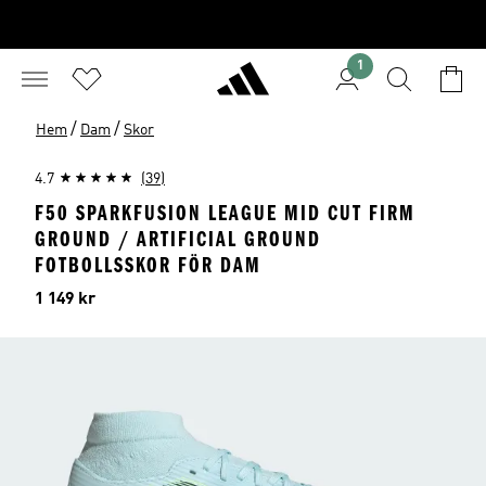
1
/
/
Hem
Dam
Skor
4.7
(39)
F50 SPARKFUSION LEAGUE MID CUT FIRM
GROUND / ARTIFICIAL GROUND
FOTBOLLSSKOR FÖR DAM
Pris
1 149 kr