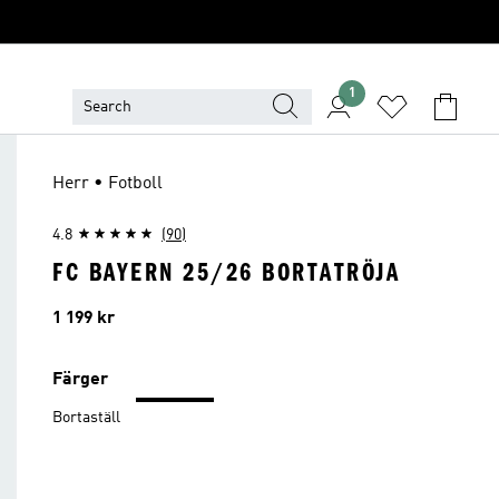
1
Herr • Fotboll
4.8
(90)
FC BAYERN 25/26 BORTATRÖJA
Pris
1 199 kr
Färger
Bortaställ