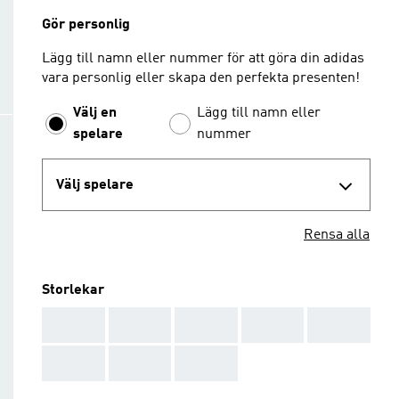
Gör personlig
Lägg till namn eller nummer för att göra din adidas
vara personlig eller skapa den perfekta presenten!
Välj en
Lägg till namn eller
spelare
nummer
Välj spelare
Rensa alla
Storlekar
AAA
AAA
AAA
AAA
AAA
AAA
AAA
AAA