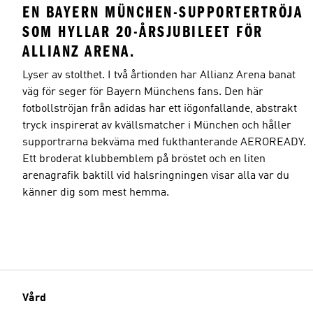
EN BAYERN MÜNCHEN-SUPPORTERTRÖJA
SOM HYLLAR 20-ÅRSJUBILEET FÖR
ALLIANZ ARENA.
Lyser av stolthet. I två årtionden har Allianz Arena banat
väg för seger för Bayern Münchens fans. Den här
fotbollströjan från adidas har ett iögonfallande, abstrakt
tryck inspirerat av kvällsmatcher i München och håller
supportrarna bekväma med fukthanterande AEROREADY.
Ett broderat klubbemblem på bröstet och en liten
arenagrafik baktill vid halsringningen visar alla var du
känner dig som mest hemma.
Vård