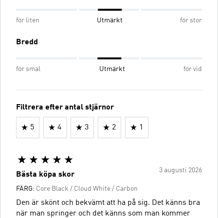
för liten
Utmärkt
för stor
Bredd
för smal
Utmärkt
för vid
Filtrera efter antal stjärnor
5
4
3
2
1
3 augusti 2026
Bästa köpa skor
FÄRG:
Core Black / Cloud White / Carbon
Den är skönt och bekvämt att ha på sig. Det känns bra
när man springer och det känns som man kommer