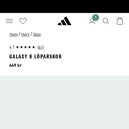
1
/
/
Hem
Herr
Skor
4.7
(61)
GALAXY 8 LÖPARSKOR
Pris
649 kr