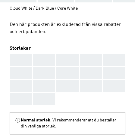
Cloud White / Dark Blue / Core White
Den här produkten är exkluderad från vissa rabatter
och erbjudanden.
Storlekar
AAA
AAA
AAA
AAA
AAA
AAA
AAA
AAA
AAA
AAA
AAA
AAA
AAA
AAA
AAA
AAA
AAA
Normal storlek.
Vi rekommenderar att du beställer
din vanliga storlek.