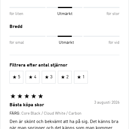
för liten
Utmärkt
för stor
Bredd
för smal
Utmärkt
för vid
Filtrera efter antal stjärnor
5
4
3
2
1
3 augusti 2026
Bästa köpa skor
FÄRG:
Core Black / Cloud White / Carbon
Den är skönt och bekvämt att ha på sig. Det känns bra
när man springer och det känns som man kommer