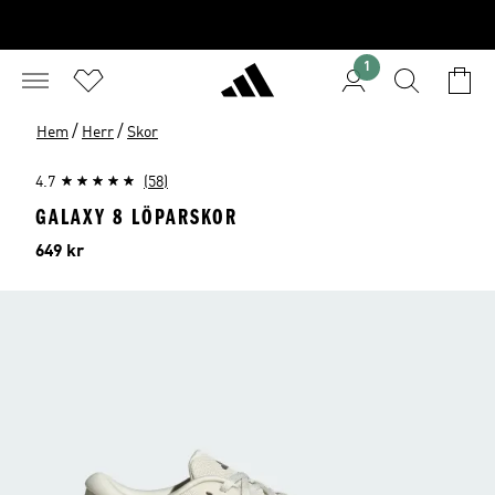
1
/
/
Hem
Herr
Skor
4.7
(58)
GALAXY 8 LÖPARSKOR
Pris
649 kr