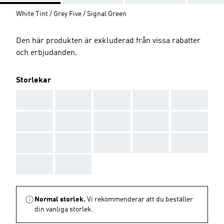
White Tint / Grey Five / Signal Green
Den här produkten är exkluderad från vissa rabatter
och erbjudanden.
Storlekar
AAA
AAA
AAA
AAA
AAA
AAA
AAA
AAA
AAA
AAA
AAA
AAA
AAA
AAA
AAA
AAA
AAA
Normal storlek.
Vi rekommenderar att du beställer
din vanliga storlek.