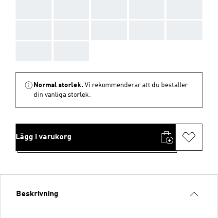
AAA
AAA
AAA
AAA
AAA
AAA
AAA
AAA
AAA
AAA
AAA
AAA
Normal storlek.
Vi rekommenderar att du beställer
din vanliga storlek.
Lägg i varukorg
Beskrivning