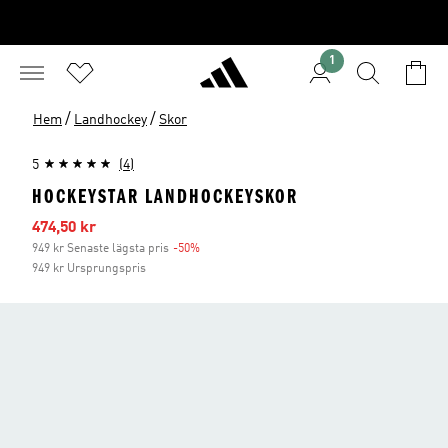
1
/
/
Hem
Landhockey
Skor
5
(4)
HOCKEYSTAR LANDHOCKEYSKOR
Reapris
474,50 kr
949 kr Senaste lägsta pris
-50%
Rabatt
949 kr Ursprungspris