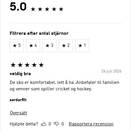
5.0
Filtrera efter antal stjärnor
5
4
3
2
1
26 juli 2026
veldig bra
De sko er komfortabel. lett å ha .Anbefaler til familien
og venner som spiller cricket og hockey.
sardarRh
Översätt
Hjälpte detta?
0
0
Rapportera recension