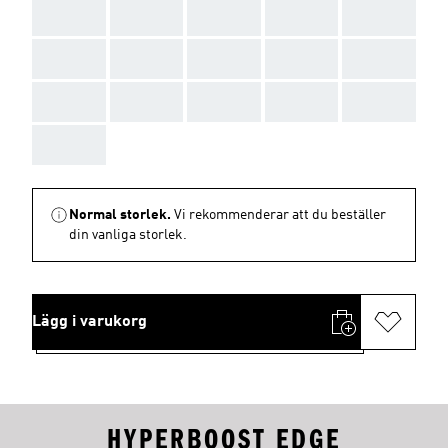
AAA
AAA
AAA
AAA
AAA
AAA
AAA
AAA
AAA
AAA
AAA
AAA
AAA
AAA
AAA
AAA
Normal storlek.
Vi rekommenderar att du beställer
din vanliga storlek.
Lägg i varukorg
HYPERBOOST EDGE