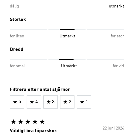
dålig
utmärkt
Storlek
för liten
Utmärkt
för stor
Bredd
för smal
Utmärkt
för vid
Filtrera efter antal stjärnor
5
4
3
2
1
22 juni 2026
Väldigt bra löparskor.