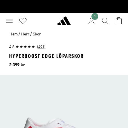
1
/
/
Hem
Herr
Skor
4.8
(491)
HYPERBOOST EDGE LÖPARSKOR
Pris
2 399 kr