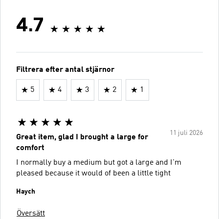
4.7
Filtrera efter antal stjärnor
5
4
3
2
1
11 juli 2026
Great item, glad I brought a large for
comfort
I normally buy a medium but got a large and I'm
pleased because it would of been a little tight
Haych
Översätt