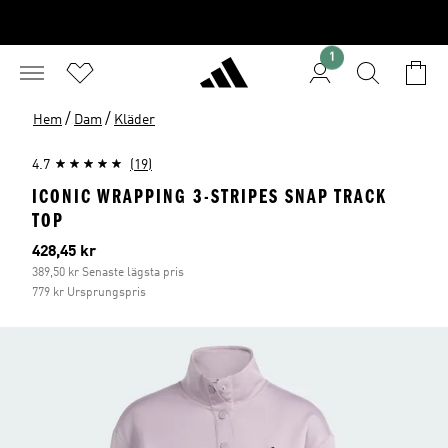
1
/
/
Hem
Dam
Kläder
4.7
(19)
ICONIC WRAPPING 3-STRIPES SNAP TRACK
TOP
Aktuellt pris
428,45 kr
389,50 kr Senaste lägsta pris
779 kr Ursprungspris