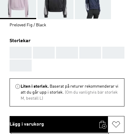
Preloved Fig / Black
Storlekar
AAA
AAA
AAA
AAA
AAA
AAA
Liten i storlek.
Baserat på returer rekommenderar vi
att du går upp i storlek.
(Om du vanligtvis bär storlek
M, beställ L)
Lägg i varukorg