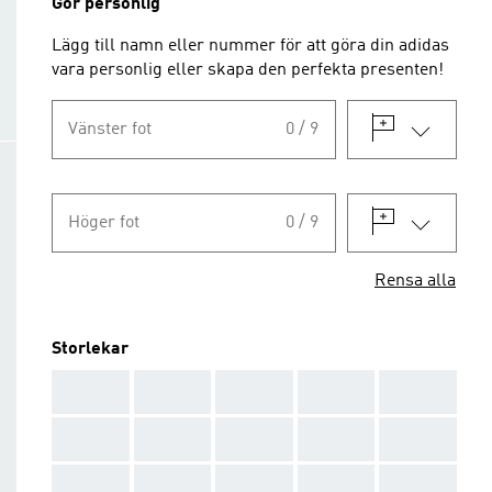
Gör personlig
Lägg till namn eller nummer för att göra din adidas
vara personlig eller skapa den perfekta presenten!
Vänster fot
0 / 9
Höger fot
0 / 9
Rensa alla
Storlekar
AAA
AAA
AAA
AAA
AAA
AAA
AAA
AAA
AAA
AAA
AAA
AAA
AAA
AAA
AAA