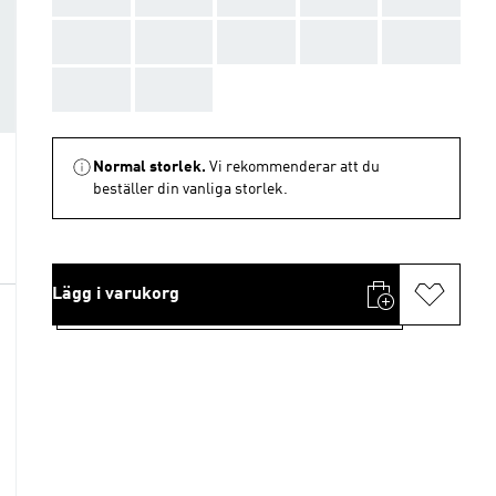
AAA
AAA
AAA
AAA
AAA
AAA
AAA
Normal storlek.
Vi rekommenderar att du
beställer din vanliga storlek.
Lägg i varukorg