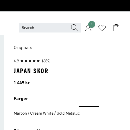
1
Originals
4.9
(689)
JAPAN SKOR
Pris
1 449 kr
Färger
Maroon / Cream White / Gold Metallic