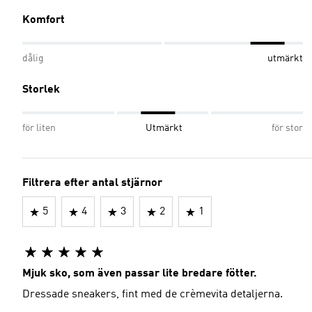
Komfort
dålig
utmärkt
Storlek
för liten
Utmärkt
för stor
Filtrera efter antal stjärnor
5
4
3
2
1
Mjuk sko, som även passar lite bredare fötter.
Dressade sneakers, fint med de crèmevita detaljerna.