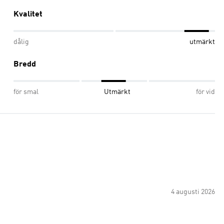
Kvalitet
dålig
utmärkt
Bredd
för smal
Utmärkt
för vid
4 augusti 2026