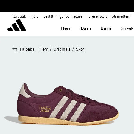
hitta butik
hjälp
beställningar och returer
presentkort
bli medlem
Herr
Dam
Barn
Sneak
/
/
Tillbaka
Hem
Originals
Skor