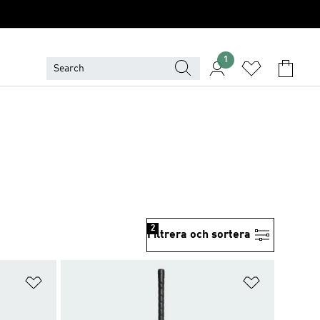
1
2
Filtrera och sortera
Lägg till på önskelistan
Lägg till p