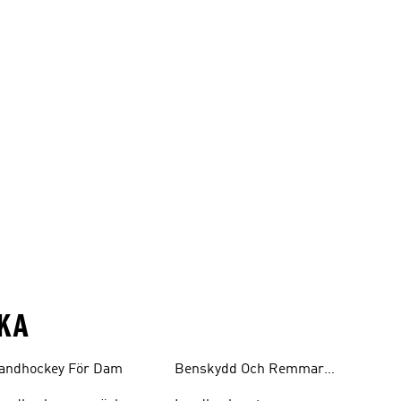
KA
andhockey För Dam
Benskydd Och Remmar
För Landhockey