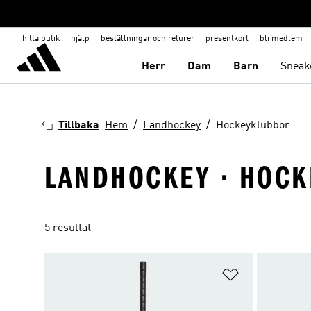
hitta butik
hjälp
beställningar och returer
presentkort
bli medlem
Herr
Dam
Barn
Sneak
Tillbaka
Hem
Landhockey
Hockeyklubbor
LANDHOCKEY · HOC
5 resultat
Lägg till på ö