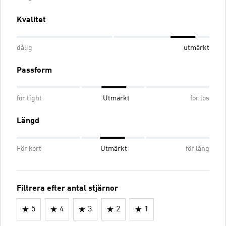
Kvalitet
dålig
utmärkt
Passform
för tight
Utmärkt
för lös
Längd
För kort
Utmärkt
för lång
Filtrera efter antal stjärnor
5
4
3
2
1