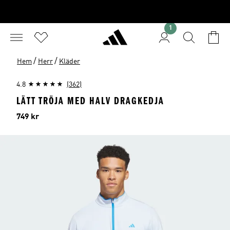
1
/
/
Hem
Herr
Kläder
4.8
(362)
LÄTT TRÖJA MED HALV DRAGKEDJA
Pris
749 kr