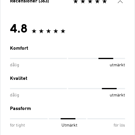
Recensioner (363)
4.8
Komfort
dålig
utmärkt
Kvalitet
dålig
utmärkt
Passform
för tight
Utmärkt
för lös