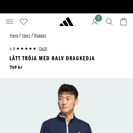
1
/
/
Hem
Herr
Kläder
4.8
(363)
LÄTT TRÖJA MED HALV DRAGKEDJA
Pris
749 kr