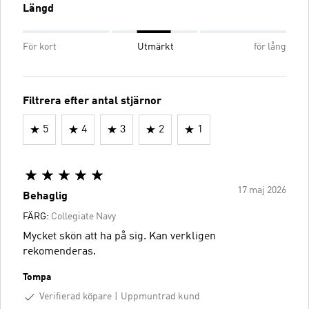
Längd
För kort
Utmärkt
för lång
Filtrera efter antal stjärnor
5
4
3
2
1
17 maj 2026
Behaglig
FÄRG:
Collegiate Navy
Mycket skön att ha på sig. Kan verkligen
rekomenderas.
Tompa
Verifierad köpare
Uppmuntrad kund