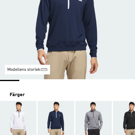
Modellens storlek
Färger