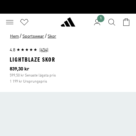
1
/
/
Hem
Sportswear
Skor
4.8
(454)
LIGHTBLAZE SKOR
Aktuellt pris
839,30 kr
599,50 kr Senaste lägsta pris
1 199 kr Ursprungspris