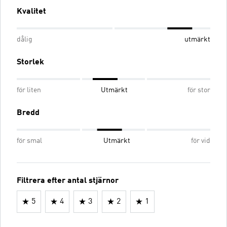
Kvalitet
dålig
utmärkt
Storlek
för liten
Utmärkt
för stor
Bredd
för smal
Utmärkt
för vid
Filtrera efter antal stjärnor
5
4
3
2
1