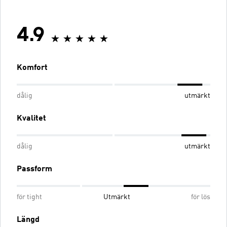
4.9
Komfort
dålig
utmärkt
Kvalitet
dålig
utmärkt
Passform
för tight
Utmärkt
för lös
Längd