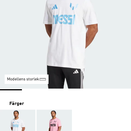
Modellens storlek
Färger