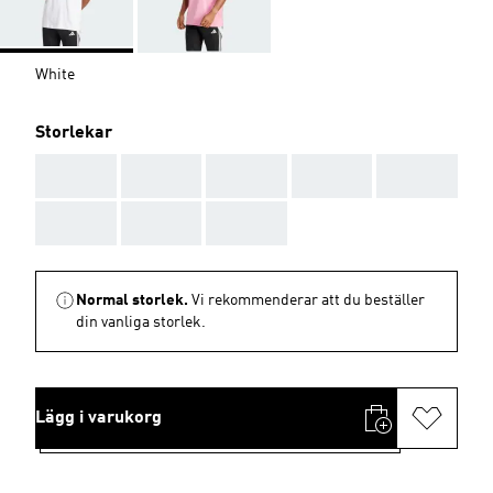
White
Storlekar
AAA
AAA
AAA
AAA
AAA
AAA
AAA
AAA
Normal storlek.
Vi rekommenderar att du beställer
din vanliga storlek.
Lägg i varukorg