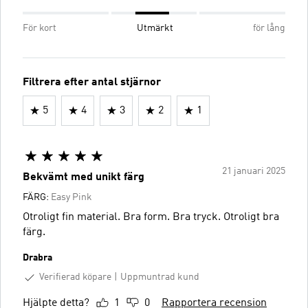
För kort
Utmärkt
för lång
Filtrera efter antal stjärnor
5
4
3
2
1
21 januari 2025
Bekvämt med unikt färg
FÄRG:
Easy Pink
Otroligt fin material. Bra form. Bra tryck. Otroligt bra
färg.
Drabra
Verifierad köpare
Uppmuntrad kund
Hjälpte detta?
1
0
Rapportera recension