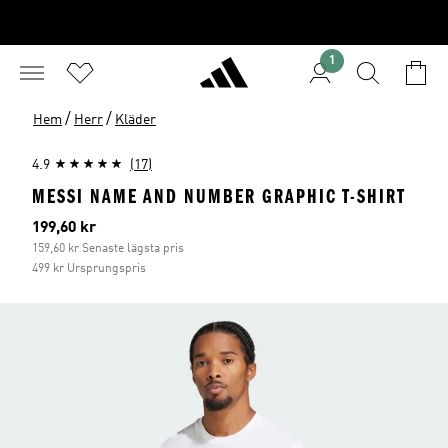
1
/
/
Hem
Herr
Kläder
4.9
(17)
MESSI NAME AND NUMBER GRAPHIC T-SHIRT
Aktuellt pris
199,60 kr
159,60 kr Senaste lägsta pris
499 kr Ursprungspris