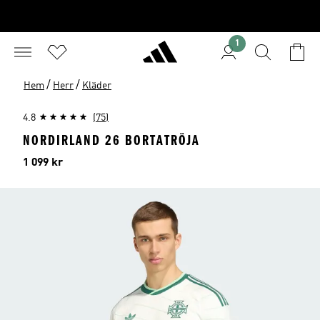
1
/
/
Hem
Herr
Kläder
4.8
(75)
NORDIRLAND 26 BORTATRÖJA
Pris
1 099 kr