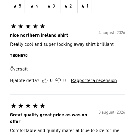
5
4
3
2
1
4 augusti 2026
nice northern ireland shirt
Really cool and super looking away shirt brilliant
TBONE70
Översätt
Hjälpte detta?
0
0
Rapportera recension
3 augusti 2026
Great quality great price as was on
offer
Comfortable and quality material true to Size for me