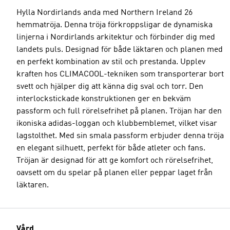
Hylla Nordirlands anda med Northern Ireland 26
hemmatröja. Denna tröja förkroppsligar de dynamiska
linjerna i Nordirlands arkitektur och förbinder dig med
landets puls. Designad för både läktaren och planen med
en perfekt kombination av stil och prestanda. Upplev
kraften hos CLIMACOOL-tekniken som transporterar bort
svett och hjälper dig att känna dig sval och torr. Den
interlockstickade konstruktionen ger en bekväm
passform och full rörelsefrihet på planen. Tröjan har den
ikoniska adidas-loggan och klubbemblemet, vilket visar
lagstolthet. Med sin smala passform erbjuder denna tröja
en elegant silhuett, perfekt för både atleter och fans.
Tröjan är designad för att ge komfort och rörelsefrihet,
oavsett om du spelar på planen eller peppar laget från
läktaren.
Vård