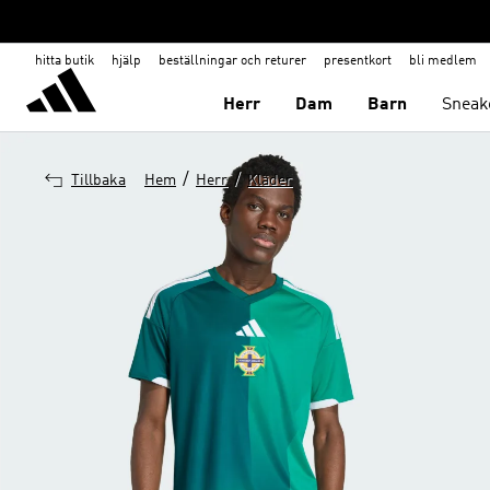
hitta butik
hjälp
beställningar och returer
presentkort
bli medlem
Herr
Dam
Barn
Sneak
/
/
Tillbaka
Hem
Herr
Kläder