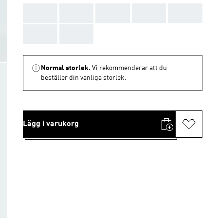
AAA
AAA
AAA
AAA
AAA
AAA
AAA
Normal storlek.
Vi rekommenderar att du
beställer din vanliga storlek.
Lägg i varukorg