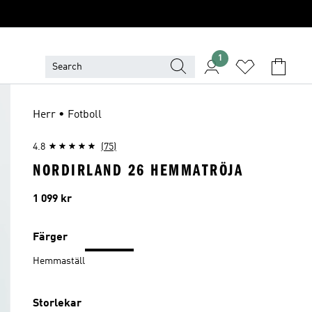
1
Herr • Fotboll
4.8
(75)
NORDIRLAND 26 HEMMATRÖJA
Pris
1 099 kr
Färger
Hemmaställ
Storlekar