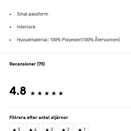
Smal passform
Interlock
Huvudmaterial: 100% Polyester(100% Återvunnen)
Recensioner (75)
4.8
Filtrera efter antal stjärnor
5
4
3
2
1