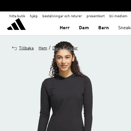
hitta butik
hjälp
beställningar och returer
presentkort
bli medlem
Herr
Dam
Barn
Sneak
/
/
Tillbaka
Hem
Dam
Kläder