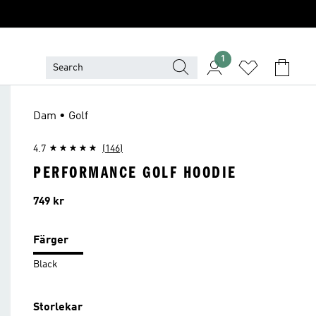
1
Dam • Golf
4.7
(146)
PERFORMANCE GOLF HOODIE
Pris
749 kr
Färger
Black
Storlekar