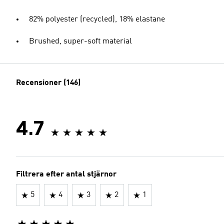
82% polyester (recycled), 18% elastane
Brushed, super-soft material
Recensioner (146)
4.7
Filtrera efter antal stjärnor
5
4
3
2
1