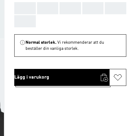
AAA
AAA
AAA
AAA
AAA
AAA
Normal storlek.
Vi rekommenderar att du
beställer din vanliga storlek.
Lägg i varukorg