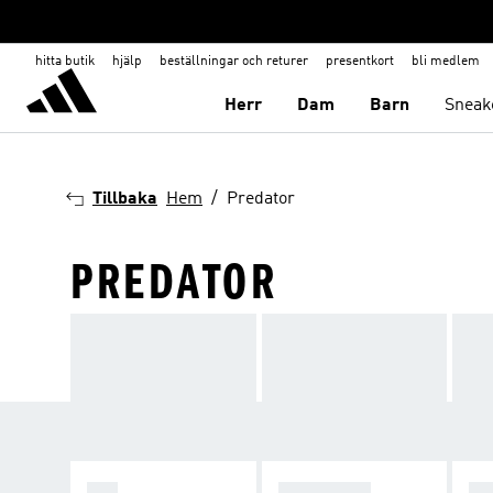
hitta butik
hjälp
beställningar och returer
presentkort
bli medlem
Herr
Dam
Barn
Sneak
Tillbaka
Hem
Predator
PREDATOR
F50
PREDATOR
C