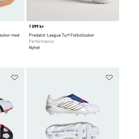
Price
1 099 kr
lsskor med
Predator League Turf Fotbollsskor
Performance
Nyhet
Lägg till på önskelistan
Lägg till p