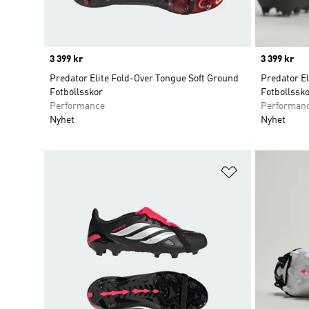
Price
3 399 kr
Price
3 399 kr
Predator Elite Fold-Over Tongue Soft Ground
Predator E
Fotbollsskor
Fotbollssk
Performance
Performan
Nyhet
Nyhet
Lägg till på ö