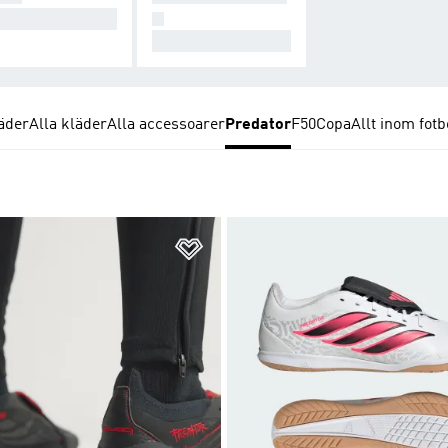
takt är allt.
N
För henne.
äder
Alla kläder
Alla accessoarer
Predator
F50
Copa
Allt inom fotb
nskelistan
Lägg till på önskelistan