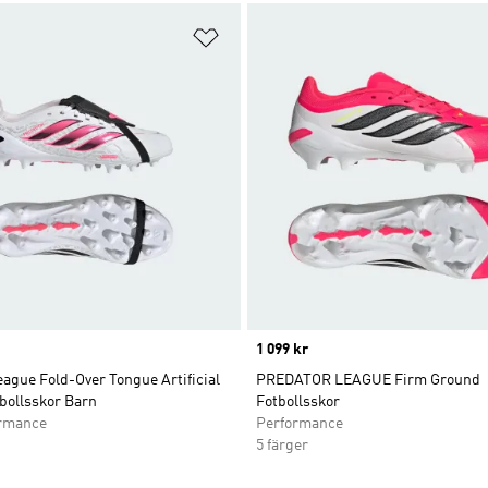
nskelistan
Lägg till på önskelistan
Price
1 099 kr
ague Fold-Over Tongue Artificial
PREDATOR LEAGUE Firm Ground
bollsskor Barn
Fotbollsskor
ormance
Performance
5 färger