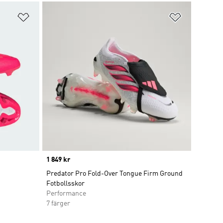
Lägg till på önskelistan
Lägg till p
Price
1 849 kr
Predator Pro Fold-Over Tongue Firm Ground
Fotbollsskor
Performance
7 färger