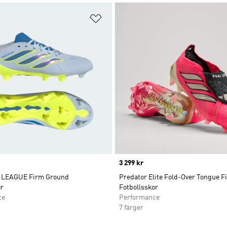
nskelistan
Lägg till på önskelistan
Price
3 299 kr
LEAGUE Firm Ground
Predator Elite Fold-Over Tongue 
or
Fotbollsskor
ce
Performance
7 färger