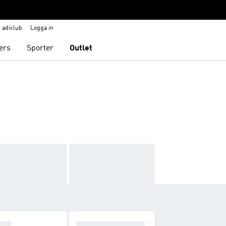
adiclub
Logga in
ers
Sporter
Outlet
OPA
F50 SPARKFUSIO