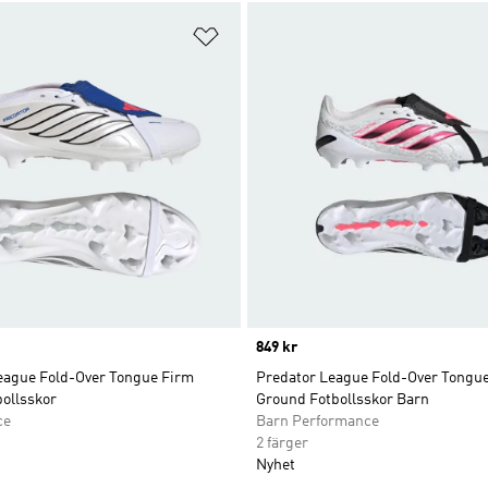
nskelistan
Lägg till på önskelistan
Price
849 kr
eague Fold-Over Tongue Firm
Predator League Fold-Over Tongu
bollsskor
Ground Fotbollsskor Barn
ce
Barn Performance
2 färger
Nyhet