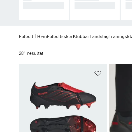
Skapa kaos.
Ta kontroll.
Kon
Fotboll | Hem
Fotbollsskor
Klubbar
Landslag
Träningskl
281 resultat
Lägg till på ö