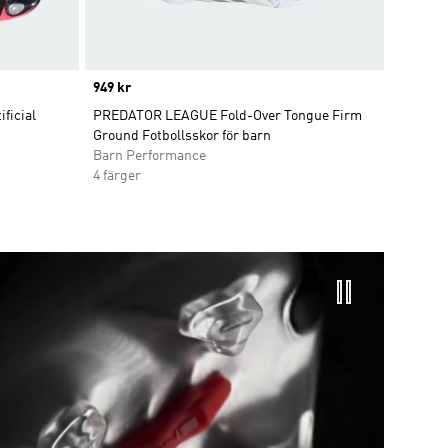
Price
949 kr
ficial
PREDATOR LEAGUE Fold-Over Tongue Firm
Ground Fotbollsskor för barn
Barn Performance
4 färger