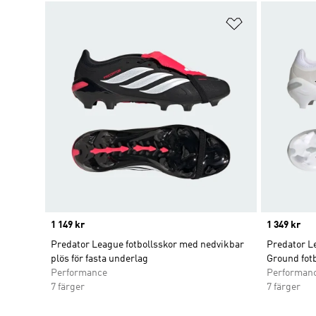
Lägg till på ö
Price
1 149 kr
Price
1 349 kr
Predator League fotbollsskor med nedvikbar
Predator L
plös för fasta underlag
Ground fot
Performance
Performan
7 färger
7 färger