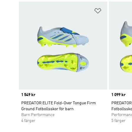
Lägg till på ö
Price
1 549 kr
Price
1 099 kr
PREDATOR ELITE Fold-Over Tongue Firm
PREDATOR 
Ground Fotbollsskor för barn
Fotbollssk
Barn Performance
Performan
4 färger
5 färger