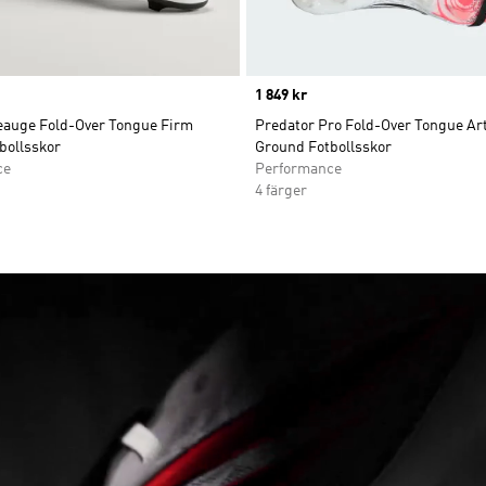
Price
1 849 kr
eauge Fold-Over Tongue Firm
Predator Pro Fold-Over Tongue Arti
bollsskor
Ground Fotbollsskor
ce
Performance
4 färger