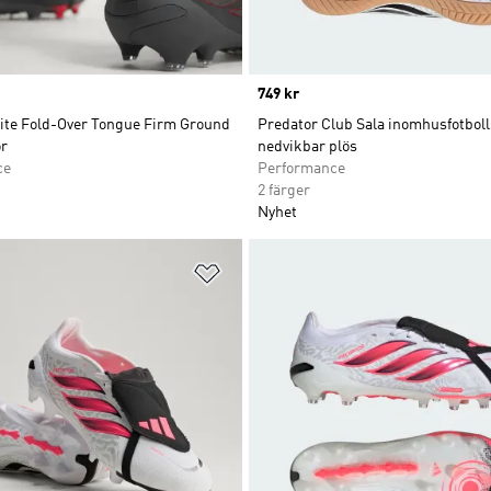
Price
749 kr
lite Fold-Over Tongue Firm Ground
Predator Club Sala inomhusfotbol
or
nedvikbar plös
ce
Performance
2 färger
Nyhet
nskelistan
Lägg till på önskelistan