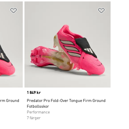
Lägg till på önskelistan
Lägg till p
Price
1 849 kr
Firm Ground
Predator Pro Fold-Over Tongue Firm Ground
Fotbollsskor
Performance
7 färger