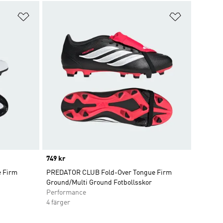
Lägg till på önskelistan
Lägg till p
Price
749 kr
e Firm
PREDATOR CLUB Fold-Over Tongue Firm
Ground/Multi Ground Fotbollsskor
Performance
4 färger