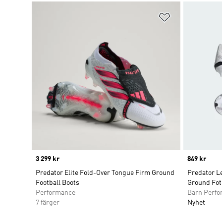
Lägg till på ö
Price
3 299 kr
Price
849 kr
Predator Elite Fold-Over Tongue Firm Ground
Predator Le
Football Boots
Ground Fot
Performance
Barn Perf
7 färger
Nyhet