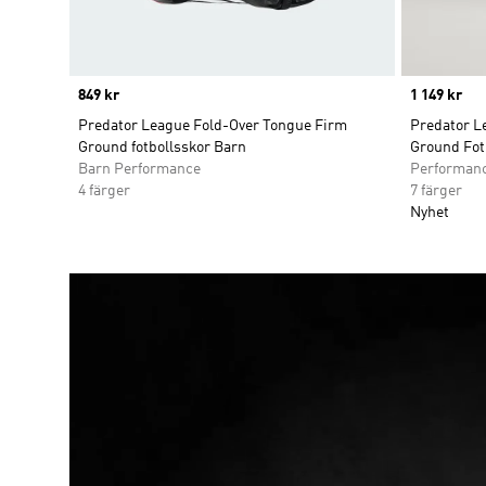
Price
849 kr
Price
1 149 kr
Predator League Fold-Over Tongue Firm
Predator L
Ground fotbollsskor Barn
Ground Fot
Barn Performance
Performan
4 färger
7 färger
Nyhet