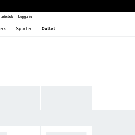
adiclub
Logga in
ers
Sporter
Outlet
OPA
F50 SPARKFUSIO