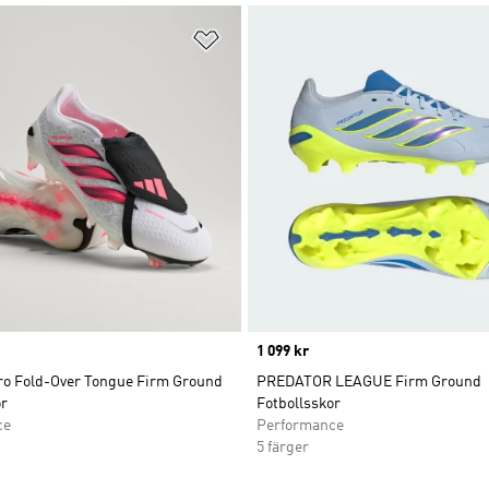
nskelistan
Lägg till på önskelistan
Price
1 099 kr
ro Fold-Over Tongue Firm Ground
PREDATOR LEAGUE Firm Ground
or
Fotbollsskor
ce
Performance
5 färger