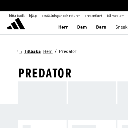
hitta butik
hjälp
beställningar och returer
presentkort
bli medlem
Herr
Dam
Barn
Sneak
Tillbaka
Hem
Predator
PREDATOR
F50
PREDATOR
C