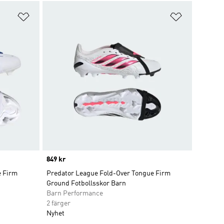
Lägg till på önskelistan
Lägg till p
Price
849 kr
e Firm
Predator League Fold-Over Tongue Firm
Ground Fotbollsskor Barn
Barn Performance
2 färger
Nyhet