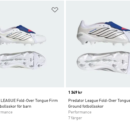
nskelistan
Lägg till på önskelistan
Price
1 349 kr
LEAGUE Fold-Over Tongue Firm
Predator League Fold-Over Tongu
ollsskor för barn
Ground fotbollsskor
ormance
Performance
7 färger