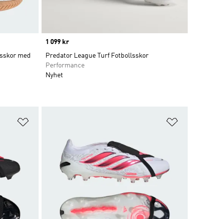
Price
1 099 kr
lsskor med
Predator League Turf Fotbollsskor
Performance
Nyhet
Lägg till på önskelistan
Lägg till p