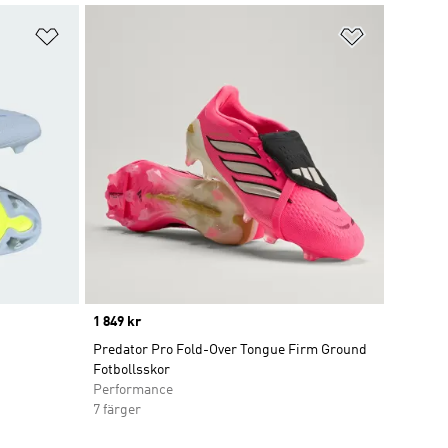
Lägg till på önskelistan
Lägg till p
Price
1 849 kr
Predator Pro Fold-Over Tongue Firm Ground
Fotbollsskor
Performance
7 färger