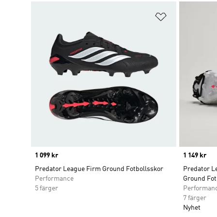
Lägg till på ö
Price
1 099 kr
Price
1 149 kr
Predator League Firm Ground Fotbollsskor
Predator L
Performance
Ground Fot
5 färger
Performan
7 färger
Nyhet