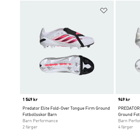
Lägg till på ö
Price
1 549 kr
Price
949 kr
Predator Elite Fold-Over Tongue Firm Ground
PREDATOR 
Fotbollsskor Barn
Ground Fotb
Barn Performance
Barn Perf
2 färger
4 färger