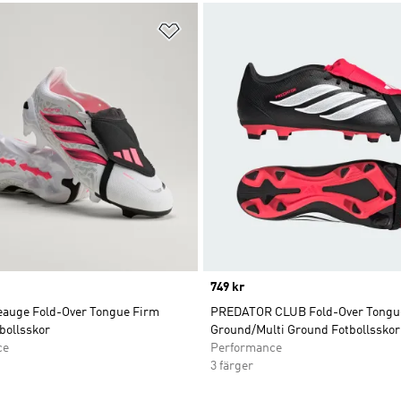
nskelistan
Lägg till på önskelistan
Price
749 kr
eauge Fold-Over Tongue Firm
PREDATOR CLUB Fold-Over Tongu
bollsskor
Ground/Multi Ground Fotbollsskor
ce
Performance
3 färger