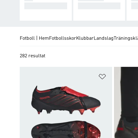
Skapa kaos.
Ta kontroll.
Kon
Fotboll | Hem
Fotbollsskor
Klubbar
Landslag
Träningskl
282 resultat
Lägg till på ö