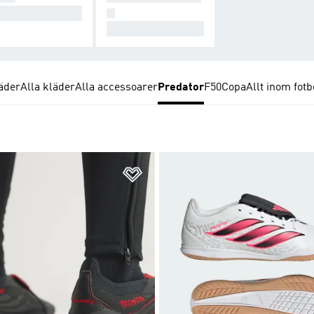
takt är allt.
N
För henne.
äder
Alla kläder
Alla accessoarer
Predator
F50
Copa
Allt inom fotb
nskelistan
Lägg till på önskelistan