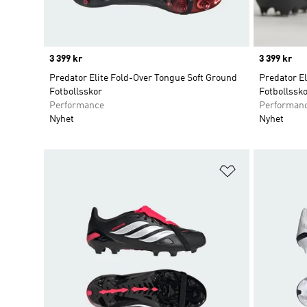
Price
3 399 kr
Price
3 399 kr
Predator Elite Fold-Over Tongue Soft Ground
Predator E
Fotbollsskor
Fotbollssk
Performance
Performan
Nyhet
Nyhet
Lägg till på ö