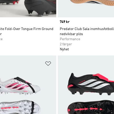
Price
749 kr
lite Fold-Over Tongue Firm Ground
Predator Club Sala inomhusfotbol
or
nedvikbar plös
ce
Performance
2 färger
Nyhet
nskelistan
Lägg till på önskelistan