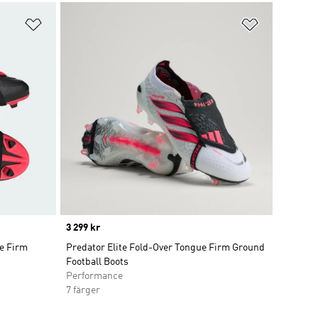
Lägg till på önskelistan
Lägg till p
Price
3 299 kr
e Firm
Predator Elite Fold-Over Tongue Firm Ground
Football Boots
Performance
7 färger