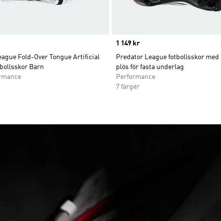
Price
1 149 kr
ague Fold-Over Tongue Artificial
Predator League fotbollsskor med
bollsskor Barn
plös för fasta underlag
ormance
Performance
7 färger