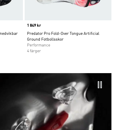
Price
1 849 kr
 nedvikbar
Predator Pro Fold-Over Tongue Artificial
Ground Fotbollsskor
Performance
4 färger