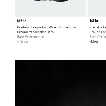
Price
849 kr
Price
849 kr
Predator League Fold-Over Tongue Firm
Predator Le
Ground fotbollsskor Barn
Ground Fot
Barn Performance
Barn Perf
4 färger
Nyhet