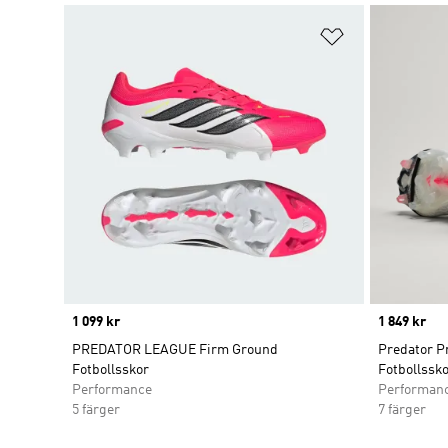
Lägg till på ö
Price
1 099 kr
Price
1 849 kr
PREDATOR LEAGUE Firm Ground
Predator P
Fotbollsskor
Fotbollssk
Performance
Performan
5 färger
7 färger