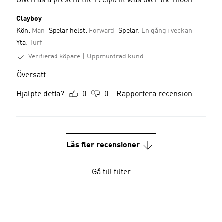
Given as a present the recipient was over the moon
Clayboy
Kön:
Man
Spelar helst:
Forward
Spelar:
En gång i veckan
Yta:
Turf
Verifierad köpare
Uppmuntrad kund
Översätt
Hjälpte detta?
0
0
Rapportera recension
Läs fler recensioner
Gå till filter