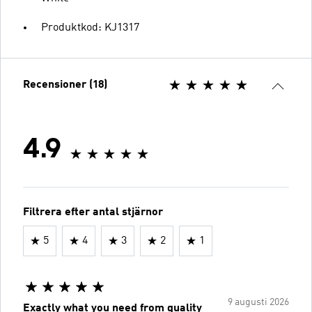
Produktkod: KJ1317
Recensioner (18)
4.9
Filtrera efter antal stjärnor
5
4
3
2
1
9 augusti 2026
Exactly what you need from quality