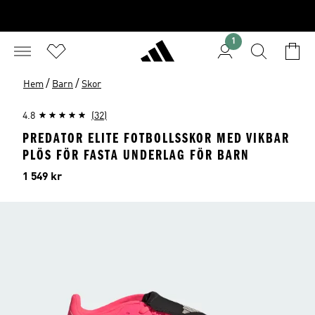
1
/
/
Hem
Barn
Skor
4.8
(32)
PREDATOR ELITE FOTBOLLSSKOR MED VIKBAR
PLÖS FÖR FASTA UNDERLAG FÖR BARN
Pris
1 549 kr