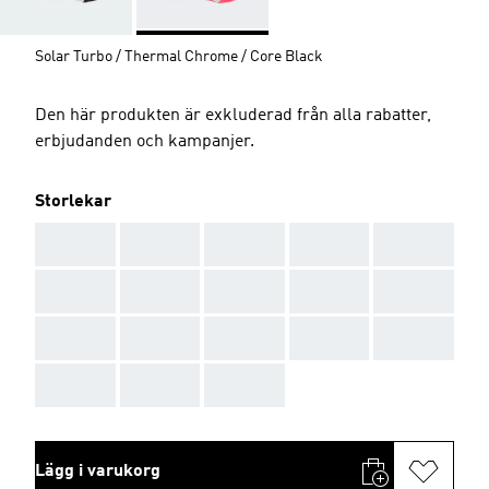
Solar Turbo / Thermal Chrome / Core Black
Den här produkten är exkluderad från alla rabatter,
erbjudanden och kampanjer.
Storlekar
AAA
AAA
AAA
AAA
AAA
AAA
AAA
AAA
AAA
AAA
AAA
AAA
AAA
AAA
AAA
AAA
AAA
AAA
Lägg i varukorg