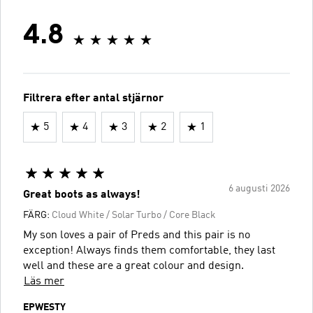
4.8
Filtrera efter antal stjärnor
5
4
3
2
1
6 augusti 2026
Great boots as always!
FÄRG:
Cloud White / Solar Turbo / Core Black
My son loves a pair of Preds and this pair is no
exception! Always finds them comfortable, they last
well and these are a great colour and design.
Läs mer
EPWESTY