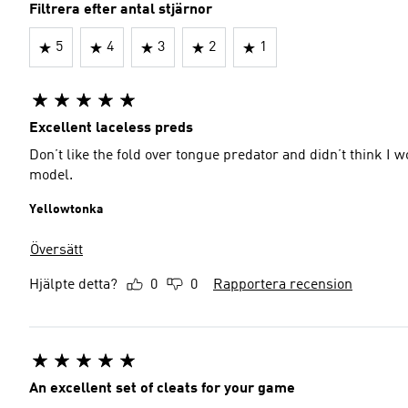
Filtrera efter antal stjärnor
5
4
3
2
1
Excellent laceless preds
Don’t like the fold over tongue predator and didn’t think I 
model.
Yellowtonka
Översätt
Hjälpte detta?
0
0
Rapportera recension
An excellent set of cleats for your game