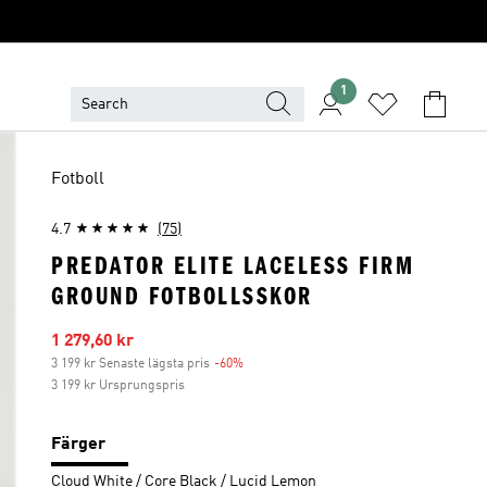
1
Fotboll
4.7
(75)
PREDATOR ELITE LACELESS FIRM
GROUND FOTBOLLSSKOR
Reapris
1 279,60 kr
3 199 kr Senaste lägsta pris
-60%
Rabatt
3 199 kr Ursprungspris
Färger
Cloud White / Core Black / Lucid Lemon