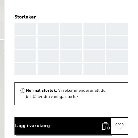
Storlekar
AAA
AAA
AAA
AAA
AAA
AAA
AAA
AAA
AAA
AAA
AAA
AAA
AAA
AAA
AAA
AAA
AAA
AAA
AAA
AAA
Normal storlek.
Vi rekommenderar att du
beställer din vanliga storlek.
Lägg i varukorg