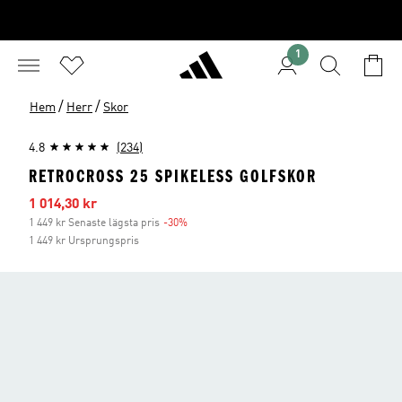
1
/
/
Hem
Herr
Skor
4.8
(234)
RETROCROSS 25 SPIKELESS GOLFSKOR
Reapris
1 014,30 kr
1 449 kr Senaste lägsta pris
-30%
Rabatt
1 449 kr Ursprungspris