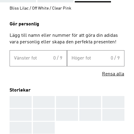
Bliss Lilac / Off White / Clear Pink
Gör personlig
Lägg till namn eller nummer för att göra din adidas
vara personlig eller skapa den perfekta presenten!
Vänster fot
0 / 9
Höger fot
0 / 9
Rensa alla
Storlekar
AAA
AAA
AAA
AAA
AAA
AAA
AAA
AAA
AAA
AAA
AAA
AAA