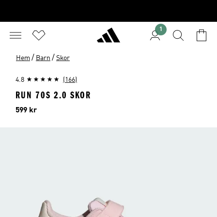
1
/
/
Hem
Barn
Skor
4.8
(166)
RUN 70S 2.0 SKOR
Pris
599 kr