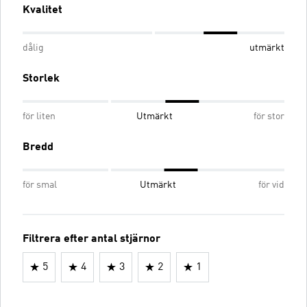
Kvalitet
dålig
utmärkt
Storlek
för liten
Utmärkt
för stor
Bredd
för smal
Utmärkt
för vid
Filtrera efter antal stjärnor
5
4
3
2
1