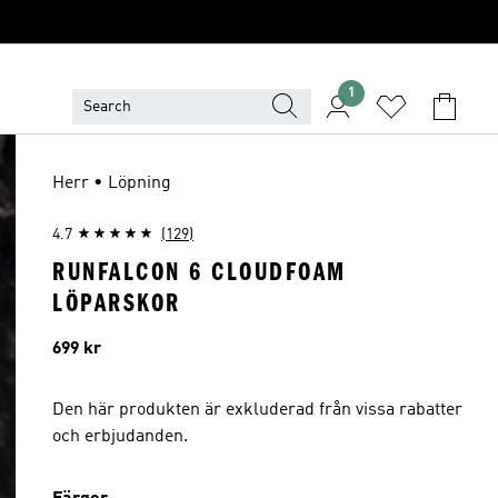
1
Herr • Löpning
4.7
(129)
RUNFALCON 6 CLOUDFOAM
LÖPARSKOR
Pris
699 kr
Den här produkten är exkluderad från vissa rabatter
och erbjudanden.