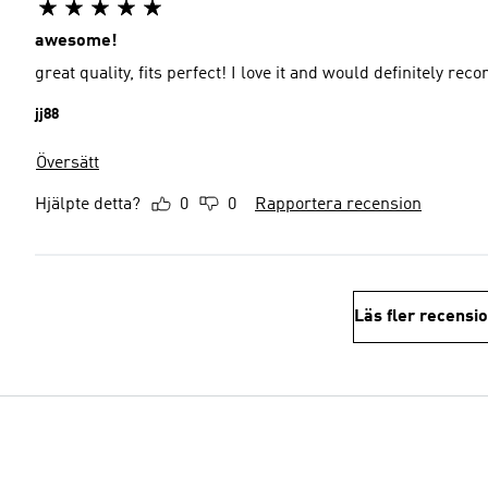
awesome!
great quality, fits perfect! I love it and would definitely rec
jj88
Översätt
Hjälpte detta?
0
0
Rapportera recension
Läs fler recensi