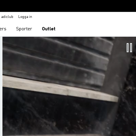
adiclub
Logga in
ers
Sporter
Outlet