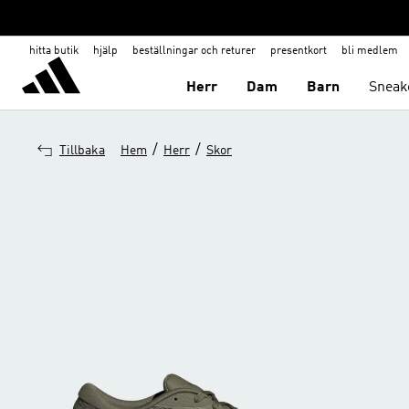
hitta butik
hjälp
beställningar och returer
presentkort
bli medlem
Herr
Dam
Barn
Sneak
/
/
Tillbaka
Hem
Herr
Skor