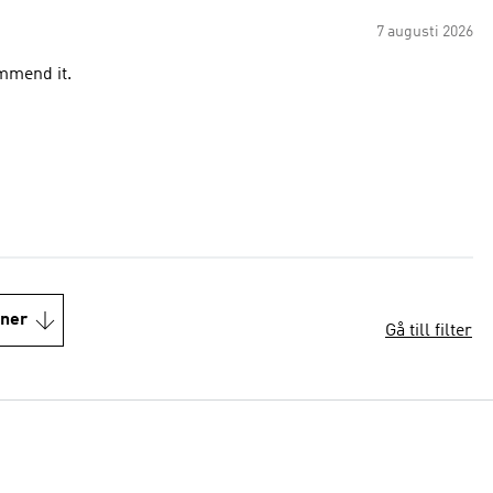
7 augusti 2026
ommend it.
oner
Gå till filter