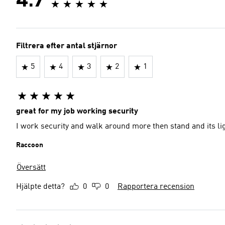
4.7
Filtrera efter antal stjärnor
5
4
3
2
1
great for my job working security
I work security and walk around more then stand and its li
Raccoon
Översätt
Hjälpte detta?
0
0
Rapportera recension