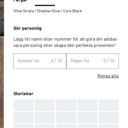
Färger
Olive Strata / Shadow Olive / Core Black
Gör personlig
Lägg till namn eller nummer för att göra din adidas
vara personlig eller skapa den perfekta presenten!
Vänster fot
0 / 10
Höger fot
0 / 10
Rensa alla
Storlekar
AAA
AAA
AAA
AAA
AAA
AAA
AAA
AAA
AAA
AAA