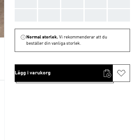
AAA
AAA
AAA
AAA
AAA
AAA
AAA
AAA
AAA
AAA
Normal storlek.
Vi rekommenderar att du
beställer din vanliga storlek.
Lägg i varukorg