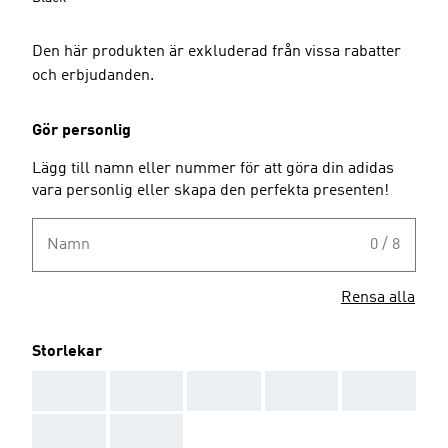
Den här produkten är exkluderad från vissa rabatter
och erbjudanden.
Gör personlig
Lägg till namn eller nummer för att göra din adidas
vara personlig eller skapa den perfekta presenten!
Namn
0 / 8
Rensa alla
Storlekar
AAA
AAA
AAA
AAA
AAA
AAA
AAA